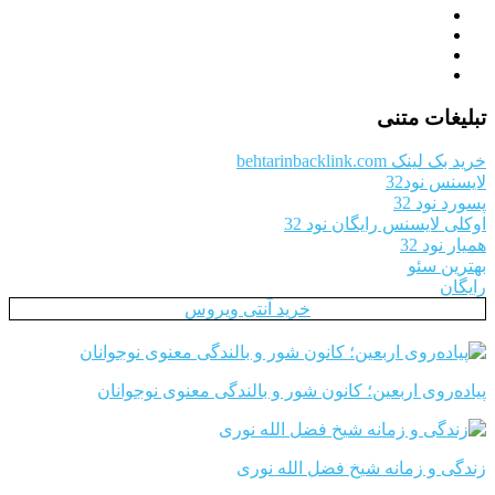
تبلیغات متنی
خرید بک لینک behtarinbacklink.com
لایسنس نود32
پسورد نود 32
اوکلی لایسنس رایگان نود 32
همیار نود 32
بهترین سئو
رایگان
خرید آنتی ویروس
پیاده‌روی اربعین؛ کانون شور و بالندگی معنوی نوجوانان
زندگی و زمانه شیخ فضل الله نوری