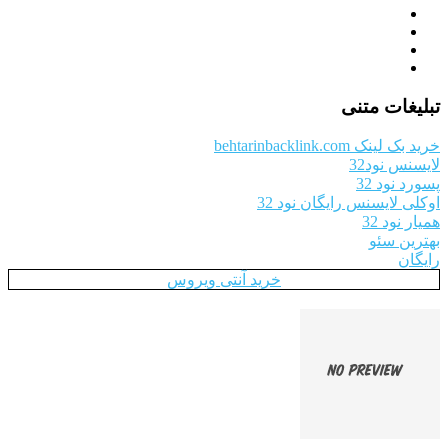
تبلیغات متنی
خرید بک لینک behtarinbacklink.com
لایسنس نود32
پسورد نود 32
اوکلی لایسنس رایگان نود 32
همیار نود 32
بهترین سئو
رایگان
خرید آنتی ویروس