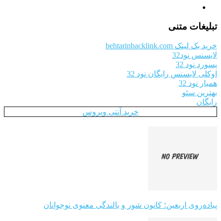
تبلیغات متنی
خرید بک لینک behtarinbacklink.com
لایسنس نود32
پسورد نود 32
اوکلی لایسنس رایگان نود 32
همیار نود 32
بهترین سئو
رایگان
خرید آنتی ویروس
پیاده‌روی اربعین؛ کانون شور و بالندگی معنوی نوجوانان