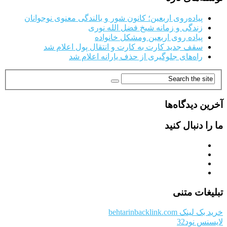
پیاده‌روی اربعین؛ کانون شور و بالندگی معنوی نوجوانان
زندگی و زمانه شیخ فضل الله نوری
پیاده روی اربعین ومشکل خانواده
سقف جدید کارت به کارت و انتقال پول اعلام شد
راه‌های جلوگیری از حذف یارانه اعلام شد
آخرین دیدگاه‌ها
ما را دنبال کنید
تبلیغات متنی
خرید بک لینک behtarinbacklink.com
لایسنس نود32