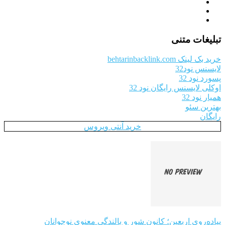
تبلیغات متنی
خرید بک لینک behtarinbacklink.com
لایسنس نود32
پسورد نود 32
اوکلی لایسنس رایگان نود 32
همیار نود 32
بهترین سئو
رایگان
خرید آنتی ویروس
پیاده‌روی اربعین؛ کانون شور و بالندگی معنوی نوجوانان