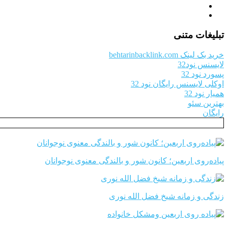
تبلیغات متنی
خرید بک لینک behtarinbacklink.com
لایسنس نود32
پسورد نود 32
اوکلی لایسنس رایگان نود 32
همیار نود 32
بهترین سئو
رایگان
پیاده‌روی اربعین؛ کانون شور و بالندگی معنوی نوجوانان
زندگی و زمانه شیخ فضل الله نوری