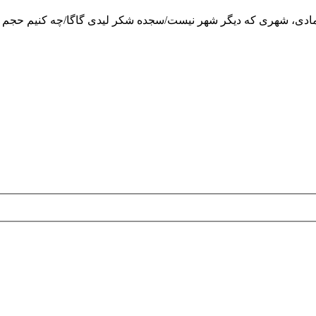
مادی، شهری که دیگر شهر نیست/سجده شکر لیدی گاگا/چه کنیم حجم اینت