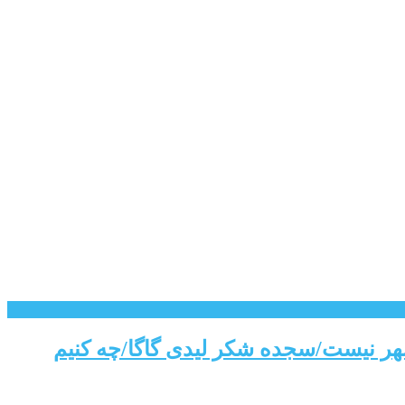
شهر نیست/سجده شکر لیدی گاگا/چه کنیم