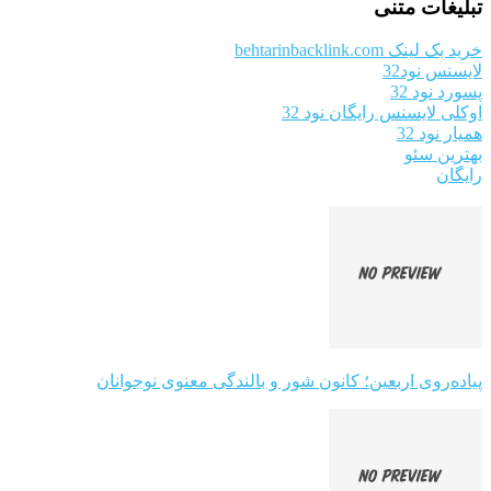
تبلیغات متنی
خرید بک لینک behtarinbacklink.com
لایسنس نود32
پسورد نود 32
اوکلی لایسنس رایگان نود 32
همیار نود 32
بهترین سئو
رایگان
پیاده‌روی اربعین؛ کانون شور و بالندگی معنوی نوجوانان