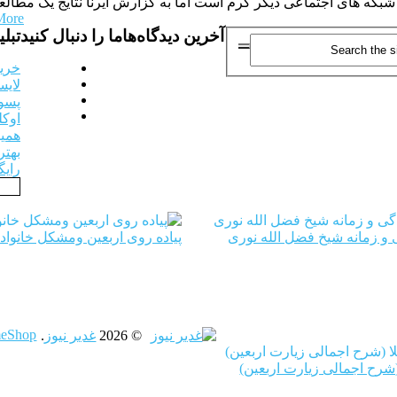
شبکه های اجتماعی دیگر گرم است اما به گزارش ایرنا نتایج یک مطالع
More
آخرین دیدگاه‌ها
ما را دنبال کنید
تبل
خرید بک ل
لایس
پسورد
اوکل
همیار
بهتر
رایگ
 و زمانه شیخ فضل الله نوری
پیاده روی اربعین ومشکل خانواد
eShop
© 2026
غدیر نیوز
.
(شرح اجمالی زیارت اربعین)