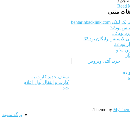
ه جدید
Read 
یغات متنی
ینک behtarinbacklink.com
نس نود32
 نود 32
ی لایسنس رایگان نود 32
 نود 32
ین سئو
ان
خرید آنتی ویروس
سقف جدید کارت به
ه
کارت و انتقال پول اعلام
شد
.
Theme by
MyThem
برگه نمونه