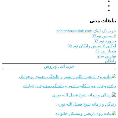
تبلیغات متنی
خرید بک لینک behtarinbacklink.com
لایسنس نود32
پسورد نود 32
اوکلی لایسنس رایگان نود 32
همیار نود 32
بهترین سئو
رایگان
خرید آنتی ویروس
پیاده‌روی اربعین؛ کانون شور و بالندگی معنوی نوجوانان
زندگی و زمانه شیخ فضل الله نوری