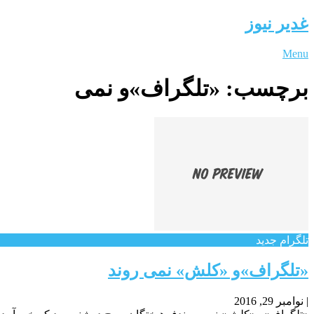
غدیر نیوز
Menu
برچسب:
«تلگراف»و نمی
تلگرام جدید
«تلگراف»و «کلش» نمی روند
|
نوامبر 29, 2016