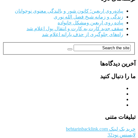
پیاده‌روی اربعین؛ کانون شور و بالندگی معنوی نوجوانان
زندگی و زمانه شیخ فضل الله نوری
پیاده روی اربعین ومشکل خانواده
سقف جدید کارت به کارت و انتقال پول اعلام شد
راه‌های جلوگیری از حذف یارانه اعلام شد
آخرین دیدگاه‌ها
ما را دنبال کنید
تبلیغات متنی
خرید بک لینک behtarinbacklink.com
لایسنس نود32