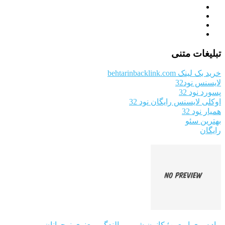
تبلیغات متنی
خرید بک لینک behtarinbacklink.com
لایسنس نود32
پسورد نود 32
اوکلی لایسنس رایگان نود 32
همیار نود 32
بهترین سئو
رایگان
پیاده‌روی اربعین؛ کانون شور و بالندگی معنوی نوجوانان