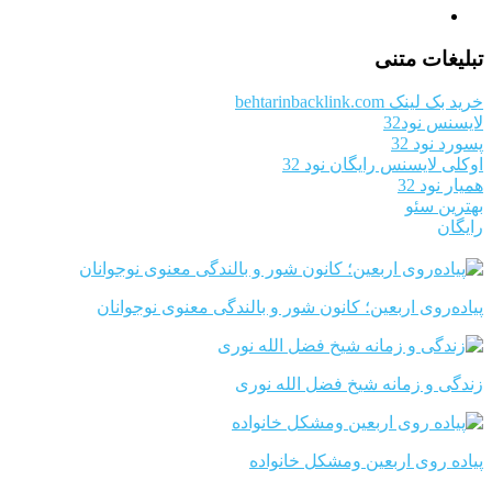
تبلیغات متنی
خرید بک لینک behtarinbacklink.com
لایسنس نود32
پسورد نود 32
اوکلی لایسنس رایگان نود 32
همیار نود 32
بهترین سئو
رایگان
پیاده‌روی اربعین؛ کانون شور و بالندگی معنوی نوجوانان
زندگی و زمانه شیخ فضل الله نوری
پیاده روی اربعین ومشکل خانواده