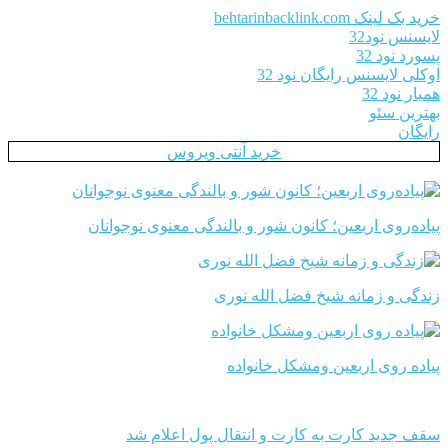
خرید بک لینک behtarinbacklink.com
لایسنس نود32
پسورد نود 32
اوکلی لایسنس رایگان نود 32
همیار نود 32
بهترین سئو
رایگان
خرید آنتی ویروس
پیاده‌روی اربعین؛ کانون شور و بالندگی معنوی نوجوانان
زندگی و زمانه شیخ فضل الله نوری
پیاده روی اربعین ومشکل خانواده
سقف جدید کارت به کارت و انتقال پول اعلام شد