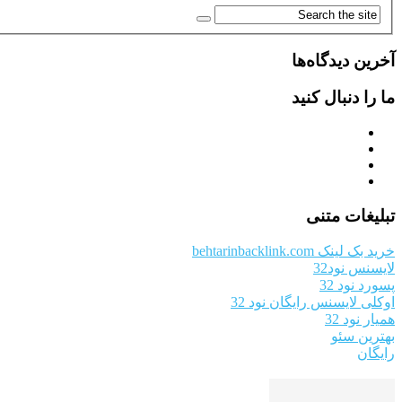
آخرین دیدگاه‌ها
ما را دنبال کنید
تبلیغات متنی
خرید بک لینک behtarinbacklink.com
لایسنس نود32
پسورد نود 32
اوکلی لایسنس رایگان نود 32
همیار نود 32
بهترین سئو
رایگان