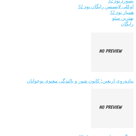
پسورد نود 32
اوکلی لایسنس رایگان نود 32
همیار نود 32
بهترین سئو
رایگان
پیاده‌روی اربعین؛ کانون شور و بالندگی معنوی نوجوانان