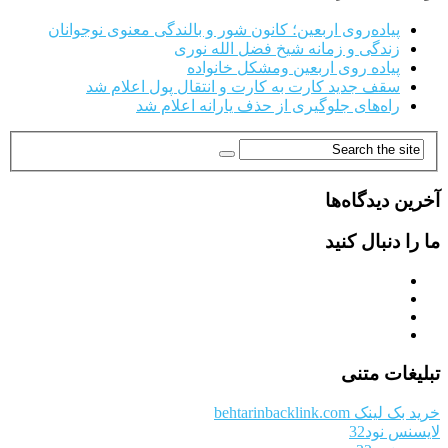
پیاده‌روی اربعین؛ کانون شور و بالندگی معنوی نوجوانان
زندگی و زمانه شیخ فضل الله نوری
پیاده روی اربعین ومشکل خانواده
سقف جدید کارت به کارت و انتقال پول اعلام شد
راه‌های جلوگیری از حذف یارانه اعلام شد
آخرین دیدگاه‌ها
ما را دنبال کنید
تبلیغات متنی
خرید بک لینک behtarinbacklink.com
لایسنس نود32