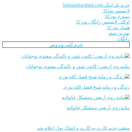
خرید بک لینک behtarinbacklink.com
لایسنس نود32
پسورد نود 32
اوکلی لایسنس رایگان نود 32
همیار نود 32
بهترین سئو
رایگان
خرید آنتی ویروس
پیاده‌روی اربعین؛ کانون شور و بالندگی معنوی نوجوانان
زندگی و زمانه شیخ فضل الله نوری
پیاده روی اربعین ومشکل خانواده
سقف جدید کارت به کارت و انتقال پول اعلام شد