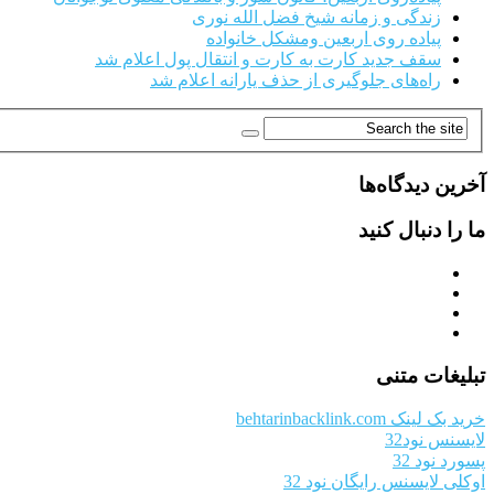
زندگی و زمانه شیخ فضل الله نوری
پیاده روی اربعین ومشکل خانواده
سقف جدید کارت به کارت و انتقال پول اعلام شد
راه‌های جلوگیری از حذف یارانه اعلام شد
آخرین دیدگاه‌ها
ما را دنبال کنید
تبلیغات متنی
خرید بک لینک behtarinbacklink.com
لایسنس نود32
پسورد نود 32
اوکلی لایسنس رایگان نود 32