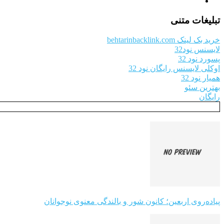
تبلیغات متنی
خرید بک لینک behtarinbacklink.com
لایسنس نود32
پسورد نود 32
اوکلی لایسنس رایگان نود 32
همیار نود 32
بهترین سئو
رایگان
پیاده‌روی اربعین؛ کانون شور و بالندگی معنوی نوجوانان