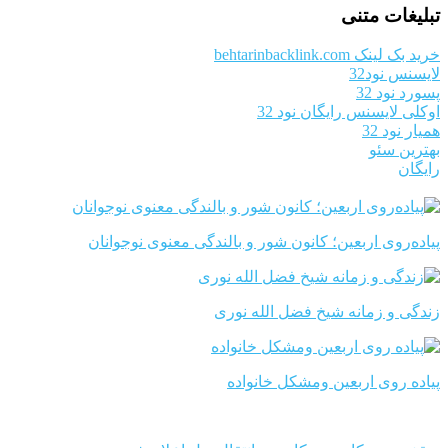
تبلیغات متنی
خرید بک لینک behtarinbacklink.com
لایسنس نود32
پسورد نود 32
اوکلی لایسنس رایگان نود 32
همیار نود 32
بهترین سئو
رایگان
پیاده‌روی اربعین؛ کانون شور و بالندگی معنوی نوجوانان
زندگی و زمانه شیخ فضل الله نوری
پیاده روی اربعین ومشکل خانواده