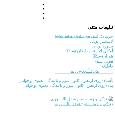
تبلیغات متنی
خرید بک لینک behtarinbacklink.com
لایسنس نود32
پسورد نود 32
اوکلی لایسنس رایگان نود 32
همیار نود 32
بهترین سئو
رایگان
خرید آنتی ویروس
پیاده‌روی اربعین؛ کانون شور و بالندگی معنوی نوجوانان
زندگی و زمانه شیخ فضل الله نوری