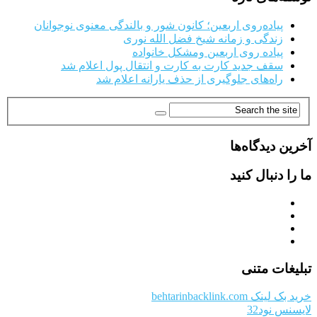
پیاده‌روی اربعین؛ کانون شور و بالندگی معنوی نوجوانان
زندگی و زمانه شیخ فضل الله نوری
پیاده روی اربعین ومشکل خانواده
سقف جدید کارت به کارت و انتقال پول اعلام شد
راه‌های جلوگیری از حذف یارانه اعلام شد
آخرین دیدگاه‌ها
ما را دنبال کنید
تبلیغات متنی
خرید بک لینک behtarinbacklink.com
لایسنس نود32