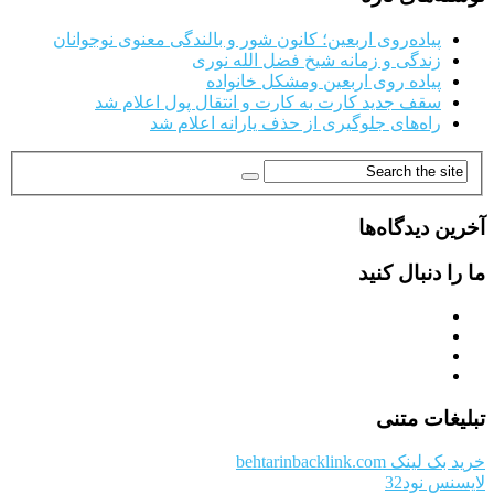
پیاده‌روی اربعین؛ کانون شور و بالندگی معنوی نوجوانان
زندگی و زمانه شیخ فضل الله نوری
پیاده روی اربعین ومشکل خانواده
سقف جدید کارت به کارت و انتقال پول اعلام شد
راه‌های جلوگیری از حذف یارانه اعلام شد
آخرین دیدگاه‌ها
ما را دنبال کنید
تبلیغات متنی
خرید بک لینک behtarinbacklink.com
لایسنس نود32