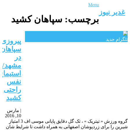
Menu
غدیر نیوز
برچسب:
سپاهان کشید
تلگرام جدید
پیروزی
سپاهان
در
مشهد/
استیماچ
نفس
راحتی
کشید
|
مارس
10, 2016
گروه ورزش « تیتریک » ، تک گل دقایق پایانی موسی اف 3 امتیاز
شیرین را برای زردپوشان اصفهانی به همراه داشت تا شرایط شان