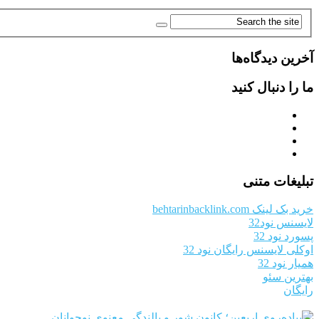
آخرین دیدگاه‌ها
ما را دنبال کنید
تبلیغات متنی
خرید بک لینک behtarinbacklink.com
لایسنس نود32
پسورد نود 32
اوکلی لایسنس رایگان نود 32
همیار نود 32
بهترین سئو
رایگان