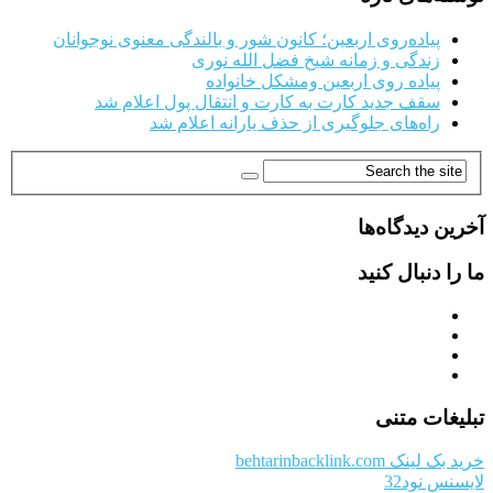
پیاده‌روی اربعین؛ کانون شور و بالندگی معنوی نوجوانان
زندگی و زمانه شیخ فضل الله نوری
پیاده روی اربعین ومشکل خانواده
سقف جدید کارت به کارت و انتقال پول اعلام شد
راه‌های جلوگیری از حذف یارانه اعلام شد
آخرین دیدگاه‌ها
ما را دنبال کنید
تبلیغات متنی
خرید بک لینک behtarinbacklink.com
لایسنس نود32