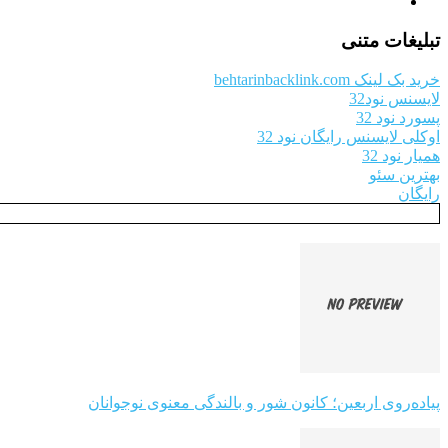
تبلیغات متنی
خرید بک لینک behtarinbacklink.com
لایسنس نود32
پسورد نود 32
اوکلی لایسنس رایگان نود 32
همیار نود 32
بهترین سئو
رایگان
پیاده‌روی اربعین؛ کانون شور و بالندگی معنوی نوجوانان