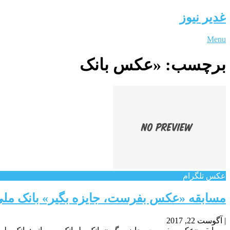
غدیر نیوز
Menu
برچسب:
«عکس بانک
عکس تلگرام
مسابقه «عکس بفرست، جایزه بگیر» بانک مل
|
آگوست 22, 2017