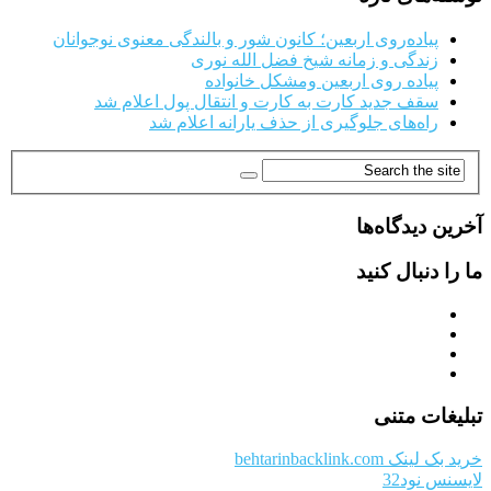
پیاده‌روی اربعین؛ کانون شور و بالندگی معنوی نوجوانان
زندگی و زمانه شیخ فضل الله نوری
پیاده روی اربعین ومشکل خانواده
سقف جدید کارت به کارت و انتقال پول اعلام شد
راه‌های جلوگیری از حذف یارانه اعلام شد
آخرین دیدگاه‌ها
ما را دنبال کنید
تبلیغات متنی
خرید بک لینک behtarinbacklink.com
لایسنس نود32