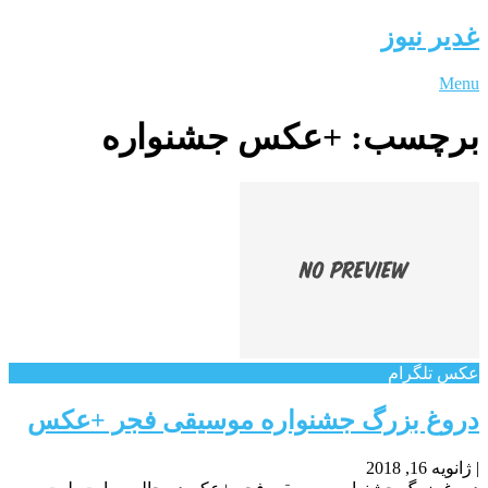
غدیر نیوز
Menu
برچسب:
+عکس جشنواره
عکس تلگرام
دروغ بزرگ جشنواره موسیقی فجر +عکس
|
ژانویه 16, 2018