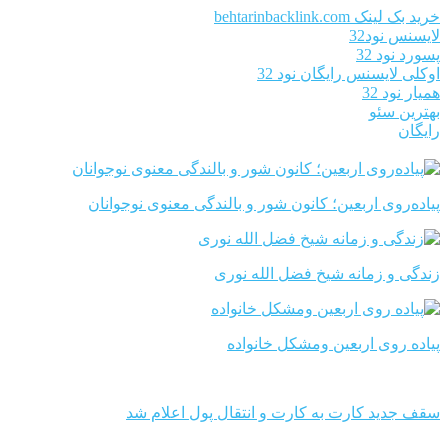
خرید بک لینک behtarinbacklink.com
لایسنس نود32
پسورد نود 32
اوکلی لایسنس رایگان نود 32
همیار نود 32
بهترین سئو
رایگان
پیاده‌روی اربعین؛ کانون شور و بالندگی معنوی نوجوانان
زندگی و زمانه شیخ فضل الله نوری
پیاده روی اربعین ومشکل خانواده
سقف جدید کارت به کارت و انتقال پول اعلام شد