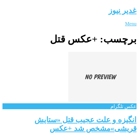
غدیر نیوز
Menu
برچسب:
+عکس قتل
عکس تلگرام
انگیزه و علت عجیب قتل «ستایش
قریشی»مشخص شد +عکس