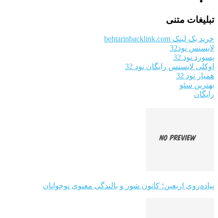
تبلیغات متنی
خرید بک لینک behtarinbacklink.com
لایسنس نود32
پسورد نود 32
اوکلی لایسنس رایگان نود 32
همیار نود 32
بهترین سئو
رایگان
پیاده‌روی اربعین؛ کانون شور و بالندگی معنوی نوجوانان