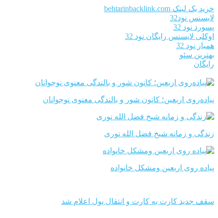
خرید بک لینک behtarinbacklink.com
لایسنس نود32
پسورد نود 32
اوکلی لایسنس رایگان نود 32
همیار نود 32
بهترین سئو
رایگان
پیاده‌روی اربعین؛ کانون شور و بالندگی معنوی نوجوانان
زندگی و زمانه شیخ فضل الله نوری
پیاده روی اربعین ومشکل خانواده
سقف جدید کارت به کارت و انتقال پول اعلام شد