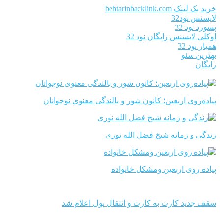
خرید بک لینک behtarinbacklink.com
لایسنس نود32
پسورد نود 32
اوکلی لایسنس رایگان نود 32
همیار نود 32
بهترین سئو
رایگان
پیاده‌روی اربعین؛ کانون شور و بالندگی معنوی نوجوانان
زندگی و زمانه شیخ فضل الله نوری
پیاده روی اربعین ومشکل خانواده
سقف جدید کارت به کارت و انتقال پول اعلام شد