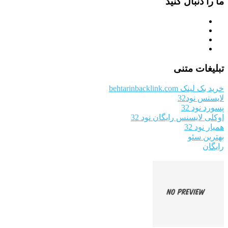
ما را دنبال کنید
تبلیغات متنی
خرید بک لینک behtarinbacklink.com
لایسنس نود32
پسورد نود 32
اوکلی لایسنس رایگان نود 32
همیار نود 32
بهترین سئو
رایگان