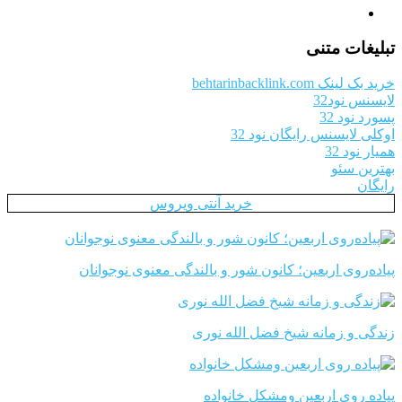
تبلیغات متنی
خرید بک لینک behtarinbacklink.com
لایسنس نود32
پسورد نود 32
اوکلی لایسنس رایگان نود 32
همیار نود 32
بهترین سئو
رایگان
خرید آنتی ویروس
پیاده‌روی اربعین؛ کانون شور و بالندگی معنوی نوجوانان
زندگی و زمانه شیخ فضل الله نوری
پیاده روی اربعین ومشکل خانواده