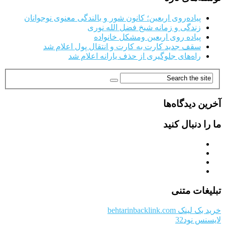
پیاده‌روی اربعین؛ کانون شور و بالندگی معنوی نوجوانان
زندگی و زمانه شیخ فضل الله نوری
پیاده روی اربعین ومشکل خانواده
سقف جدید کارت به کارت و انتقال پول اعلام شد
راه‌های جلوگیری از حذف یارانه اعلام شد
آخرین دیدگاه‌ها
ما را دنبال کنید
تبلیغات متنی
خرید بک لینک behtarinbacklink.com
لایسنس نود32