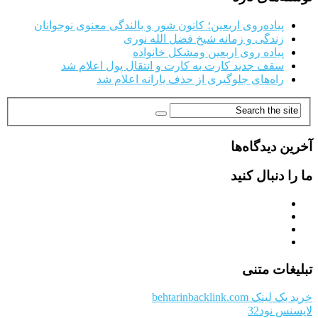
پیاده‌روی اربعین؛ کانون شور و بالندگی معنوی نوجوانان
زندگی و زمانه شیخ فضل الله نوری
پیاده روی اربعین ومشکل خانواده
سقف جدید کارت به کارت و انتقال پول اعلام شد
راه‌های جلوگیری از حذف یارانه اعلام شد
آخرین دیدگاه‌ها
ما را دنبال کنید
تبلیغات متنی
خرید بک لینک behtarinbacklink.com
لایسنس نود32