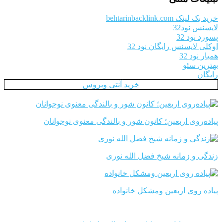
خرید بک لینک behtarinbacklink.com
لایسنس نود32
پسورد نود 32
اوکلی لایسنس رایگان نود 32
همیار نود 32
بهترین سئو
رایگان
خرید آنتی ویروس
پیاده‌روی اربعین؛ کانون شور و بالندگی معنوی نوجوانان
زندگی و زمانه شیخ فضل الله نوری
پیاده روی اربعین ومشکل خانواده