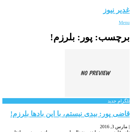
غدیر نیوز
Menu
برچسب:
پور: بلرزم!
تلگرام جدید
قاضی پور: بیدی نیستم، با این بادها بلرزم!
|
مارس 3, 2016