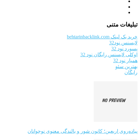
تبلیغات متنی
خرید بک لینک behtarinbacklink.com
لایسنس نود32
پسورد نود 32
اوکلی لایسنس رایگان نود 32
همیار نود 32
بهترین سئو
رایگان
پیاده‌روی اربعین؛ کانون شور و بالندگی معنوی نوجوانان