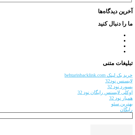
آخرین دیدگاه‌ها
ما را دنبال کنید
تبلیغات متنی
خرید بک لینک behtarinbacklink.com
لایسنس نود32
پسورد نود 32
اوکلی لایسنس رایگان نود 32
همیار نود 32
بهترین سئو
رایگان