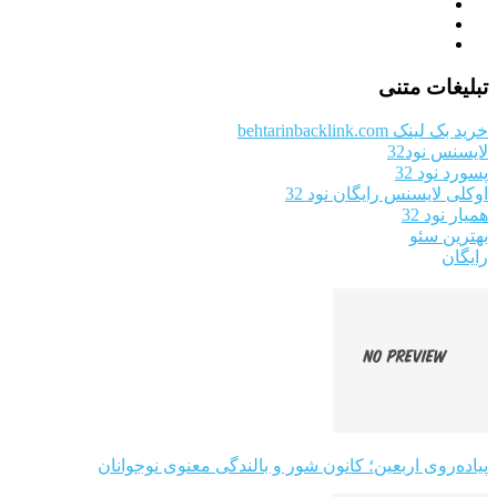
تبلیغات متنی
خرید بک لینک behtarinbacklink.com
لایسنس نود32
پسورد نود 32
اوکلی لایسنس رایگان نود 32
همیار نود 32
بهترین سئو
رایگان
پیاده‌روی اربعین؛ کانون شور و بالندگی معنوی نوجوانان