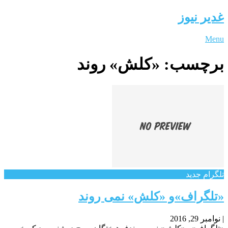
غدیر نیوز
Menu
برچسب:
«کلش» روند
تلگرام جدید
«تلگراف»و «کلش» نمی روند
|
نوامبر 29, 2016