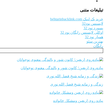
تبلیغات متنی
خرید بک لینک behtarinbacklink.com
لایسنس نود32
پسورد نود 32
اوکلی لایسنس رایگان نود 32
همیار نود 32
بهترین سئو
رایگان
پیاده‌روی اربعین؛ کانون شور و بالندگی معنوی نوجوانان
زندگی و زمانه شیخ فضل الله نوری
پیاده روی اربعین ومشکل خانواده