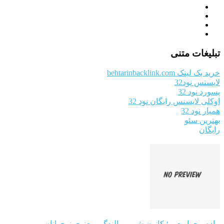
تبلیغات متنی
خرید بک لینک behtarinbacklink.com
لایسنس نود32
پسورد نود 32
اوکلی لایسنس رایگان نود 32
همیار نود 32
بهترین سئو
رایگان
پیاده‌روی اربعین؛ کانون شور و بالندگی معنوی نوجوانان