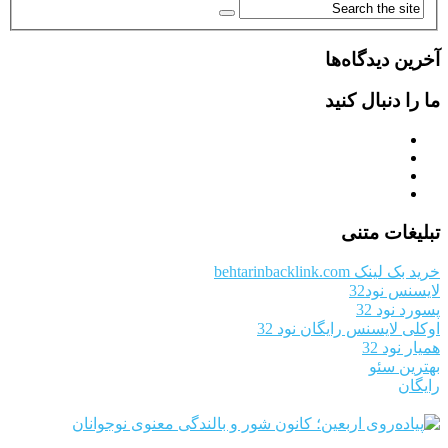
آخرین دیدگاه‌ها
ما را دنبال کنید
تبلیغات متنی
خرید بک لینک behtarinbacklink.com
لایسنس نود32
پسورد نود 32
اوکلی لایسنس رایگان نود 32
همیار نود 32
بهترین سئو
رایگان