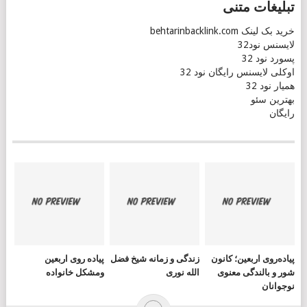
تبلیغات متنی
خرید بک لینک behtarinbacklink.com
لایسنس نود32
پسورد نود 32
اوکلی لایسنس رایگان نود 32
همیار نود 32
بهترین سئو
رایگان
پیاده‌روی اربعین؛ کانون
زندگی و زمانه شیخ فضل
پیاده روی اربعین
شور و بالندگی معنوی
الله نوری
ومشکل خانواده
نوجوانان