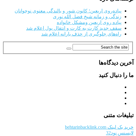
پیاده‌روی اربعین؛ کانون شور و بالندگی معنوی نوجوانان
زندگی و زمانه شیخ فضل الله نوری
پیاده روی اربعین ومشکل خانواده
سقف جدید کارت به کارت و انتقال پول اعلام شد
راه‌های جلوگیری از حذف یارانه اعلام شد
آخرین دیدگاه‌ها
ما را دنبال کنید
تبلیغات متنی
خرید بک لینک behtarinbacklink.com
لایسنس نود32