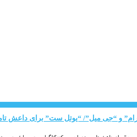
لگرام” و “جی میل”/ “یوتل ست” برای داعش تا