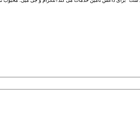
تل ست” برای داعش تامین خدمات می کند؟تلگرام و جی میل؛ محبوب تری