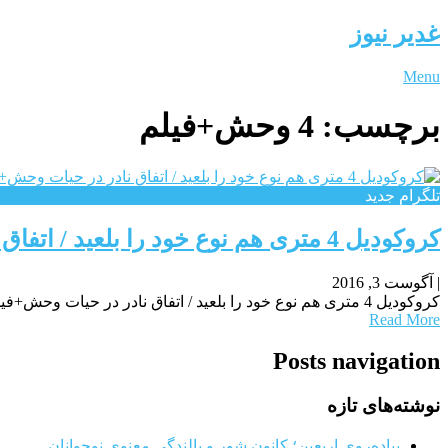
غدیر نیوز
Menu
برچسب:
4 وحش+فیلم
تلگرام جدید
کروکودیل 4 متری هم نوع خود را بلعید / اتفاق نادر در حیات وحش+فیلم
|
آگوست 3, 2016
کروکودیل 4 متری هم نوع خود را بلعید / اتفاق نادر در حیات وحش+فیلمرکنا: یک کروکودیل بزرگ دراسترالیا هم نوع خود را بلعید. تصاویر وحشتناکی ازیک کروکودیل در
Read More
Posts navigation
نوشته‌های تازه
پیاده‌روی اربعین؛ کانون شور و بالندگی معنوی نوجوانان