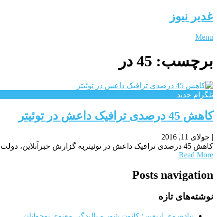
غدیر نیوز
Menu
برچسب:
45 در
تلگرام جدید
کاهش 45 درصدی ترافیک داعش در توئیتر
|
جولای 11, 2016
کاهش 45 درصدی ترافیک داعش در توئیتربه گزارش خبرآنلاین، دولت اوباما اعلام کرد با تلاش های بی وقفه توانسته اند ظرف 2 سال اخیر ترافیک داعش و طرفداران
Read More
Posts navigation
نوشته‌های تازه
پیاده‌روی اربعین؛ کانون شور و بالندگی معنوی نوجوانان